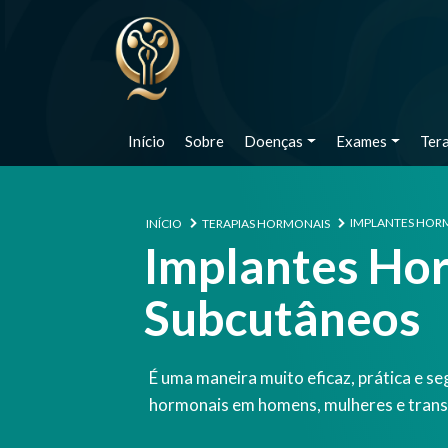
Início
Sobre
Doenças
Exames
Ter
IMPLANTES HOR
INÍCIO
TERAPIAS HORMONAIS
Implantes Ho
Subcutâneos
É uma maneira muito eficaz, prática e se
hormonais em homens, mulheres e tran