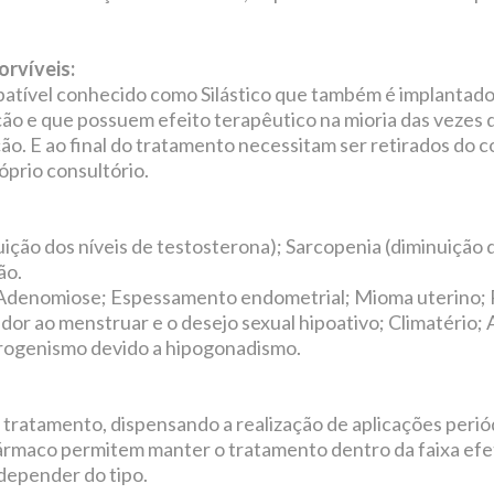
rvíveis:
ompatível conhecido como Silástico que também é implantad
o e que possuem efeito terapêutico na mioria das vezes d
ão. E ao final do tratamento necessitam ser retirados do
prio consultório.
ão dos níveis de testosterona); Sarcopenia (diminuição d
ão.
Adenomiose; Espessamento endometrial; Mioma uterino; 
r ao menstruar e o desejo sexual hipoativo; Climatério; At
ogenismo devido a hipogonadismo.
tratamento, dispensando a realização de aplicações periódi
ármaco permitem manter o tratamento dentro da faixa efet
depender do tipo.