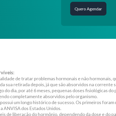
víveis:
inalidade de tratar problemas hormonais e não hormonais, 
a sua retirada depois, já que são absorvidos na corrente 
go do dia, por até 6 meses, pequenas doses fisiológicas do 
endo completamente absorvidos pelo organismo.
possui um longo histórico de sucesso. Os primeiros foram 
, a ANVISA dos Estados Unidos.
eis de liberação do hormônio, dependendo da dose e do pa