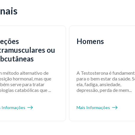
nais
jeções
Homens
tramusculares ou
bcutâneas
m método alternativo de
A Testosterona é fundament
osição hormonal, mas que
para o bem estar da saúde. 
bém serve para tratar
ela, fadiga, ansiedade,
logias catabólicas que ...
depressão, perda de mem...
s Informações
Mais Informações