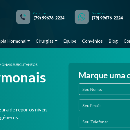
Consultas
Consultas
(79) 99676-2224
(79) 99676-2224
apia Hormonal
Cirurgias
Equipe
Convênios
Blog
Co
MONAIS SUBCUTÂNEOS
rmonais
Marque uma c
gura de repor os níveis
sgêneros.