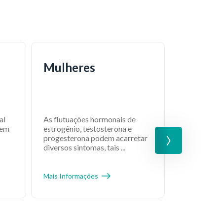
Mulheres
Transg
al
As flutuações hormonais de
Para pesso
›
Sem
estrogênio, testosterona e
acompanha
progesterona podem acarretar
adequado r
diversos sintomas, tais ...
de vida de f
Mais Informações
Mais Inform