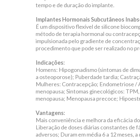
tempo e de duração do implante.
Implantes Hormonais Subcutâneos Inabso
É um dispositivo flexível de silicone bioc
método de terapia hormonal ou contracepçã
impulsionada pelo gradiente de concentraç
procedimento que pode ser realizado no pró
Indicações:
Homens: Hipogonadismo (sintomas de dimuiç
a osteoporose); Puberdade tardia; Castraç
Mulheres: Contracepção; Endometriose / 
menopausa; Sintomas ginecológicos: TPM, do
menopausa; Menopausa precoce; Hipoestr
Vantagens:
Mais conveniência e melhora da eficácia do 
Liberação de doses diárias constantes de f
adversos; Duram em média 6 a 12 meses, a 