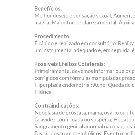
Benefícios:
Melhor desejo e sensação sexual; Aumento d
magra; Maior foco e clareza mental; Auxili
Procedimento:
É rápido e realizado em consultório. Realiz
um instrumental adequado e, em seguida, é 
Possíveis Efeitos Colaterais:
Primeiramente, devemos informar que os p
corrigidos com fórmulas manipuladas prescr
Hiperplasia endometrial; Acne; Queda de 
Hídrica.
Contraindicações:
Neoplasia de próstata, mama, ovário ou úte
Gravidez confirmada ou suspeita; Hepatop
Sangramento genital anormal não diagnost
Distúrbios tromboembólicos; Evento cardio