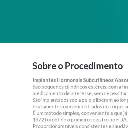
Sobre o Procedimento
Implantes Hormonais Subcutâneos Absor
São pequenos cilíndricos estéreis, com a f
medicamento de interesse, sem necessitar d
São implantados sob a pele e liberam ao lon
exatamente como encontrados no corpo, s
É um método simples, conveniente e que já 
1972 foi obtido o primeiro registro no FDA
Proporcionam níveis consistentes e saudáv