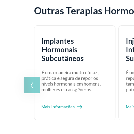
Outras Terapias Hormo
Implantes
In
Hormonais
In
Subcutâneos
Su
É uma maneira muito eficaz,
É u
‹
prática e segura de repor os
rep
níveis hormonais em homens,
tam
mulheres e transgêneros.
pato
Mais Informações
Mai