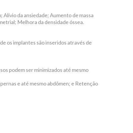
o; Alívio da ansiedade; Aumento de massa
ometrial; Melhora da densidade óssea.
nde os implantes são inseridos através de
casos podem ser minimizados até mesmo
s, pernas e até mesmo abdômen; e Retenção