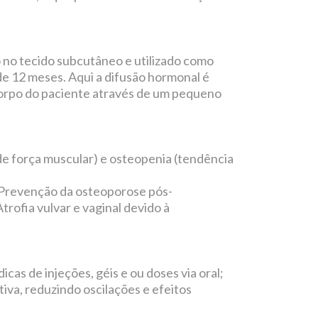
o no tecido subcutâneo e utilizado como
e 12 meses. Aqui a difusão hormonal é
 corpo do paciente através de um pequeno
e força muscular) e osteopenia (tendência
Prevenção da osteoporose pós-
rofia vulvar e vaginal devido à
cas de injeções, géis e ou doses via oral;
iva, reduzindo oscilações e efeitos