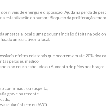
os níveis de energia e disposição; Ajuda na perda de pes
a na estabilização do humor; Bloqueio da proliferação end
ada anestesia local e uma pequena incisão é feita na pele o
fixado um curativo no local.
ossíveis efeitos colaterais que ocorrem em ate 20% doa 
itas pelos eu médico.
cabelo no couro cabeludo ou Aumento de pêlos nos braço
ro confirmada ou suspeita;
atia grave ou recente
icado;
vascular (infarto ou AVC)