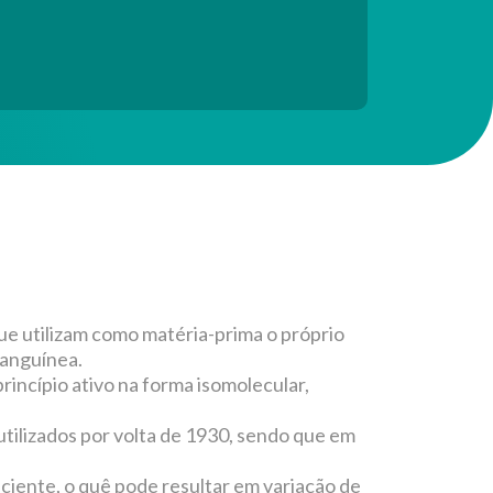
que utilizam como matéria-prima o próprio
sanguínea.
princípio ativo na forma isomolecular,
utilizados por volta de 1930, sendo que em
ciente, o quê pode resultar em variação de