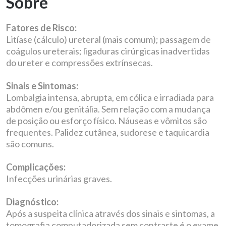
Sobre
Fatores de Risco:
Litíase (cálculo) ureteral (mais comum); passagem de
coágulos ureterais; ligaduras cirúrgicas inadvertidas
do ureter e compressões extrínsecas.
Sinais e Sintomas:
Lombalgia intensa, abrupta, em cólica e irradiada para
abdômen e/ou genitália. Sem relação com a mudança
de posição ou esforço físico. Náuseas e vômitos são
frequentes. Palidez cutânea, sudorese e taquicardia
são comuns.
Complicações:
Infecções urinárias graves.
Diagnóstico:
Após a suspeita clínica através dos sinais e sintomas, a
tomografia computadorizada sem contraste é o exame