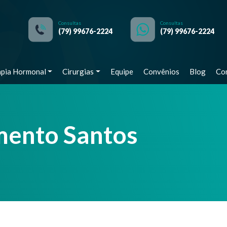
Consultas
Consultas
(79) 99676-2224
(79) 99676-2224
apia Hormonal
Cirurgias
Equipe
Convênios
Blog
Co
mento Santos